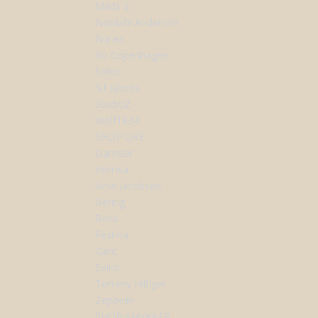
Mads Z
Nordahl Andersen
Nuran
Ro Copenhagen
Seiko
Sif Jakobs
StudioZ
Wolf1834
SHOP URE
Dameur
Herreur
Arne Jacobsen
Bering
Boss
Festina
Gant
Seiko
Tommy Hilfiger
Zeppelin
SHOP SMYKKER