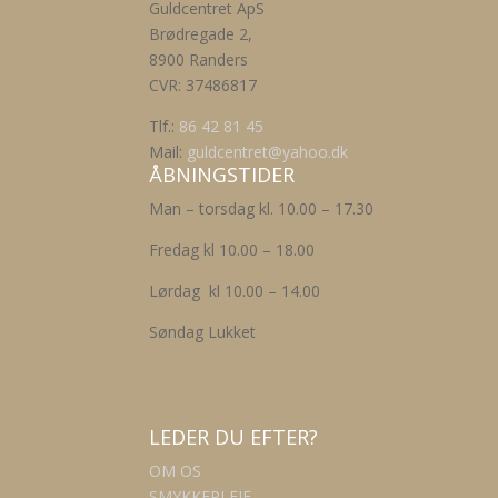
Guldcentret ApS
Brødregade 2,
8900 Randers
CVR: 37486817
Tlf.:
86 42 81 45
Mail:
guldcentret@yahoo.dk
ÅBNINGSTIDER
Man – torsdag kl. 10.00 – 17.30
Fredag kl 10.00 – 18.00
Lørdag kl 10.00 – 14.00
Søndag Lukket
LEDER DU EFTER?
OM OS
SMYKKEPLEJE