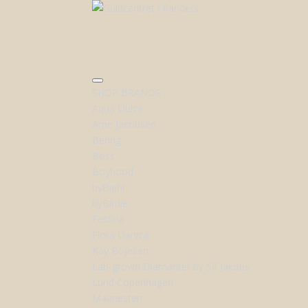
SHOP BRANDS
Aqua Dulce
Arne Jacobsen
Bering
Boss
Boyhood
byBiehl
byBirdie
Festina
Flora Danica
Kay Bojesen
Lab-grown Diamanter by Sif Jakobs
Lund Copenhagen
Maanesten