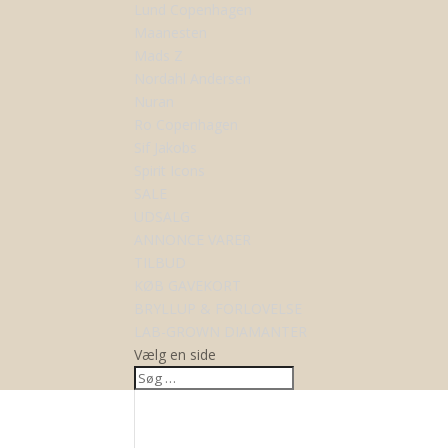
Lund Copenhagen
Maanesten
Mads Z
Nordahl Andersen
Nuran
Ro Copenhagen
Sif Jakobs
Spirit Icons
SALE
UDSALG
ANNONCE VARER
TILBUD
KØB GAVEKORT
BRYLLUP & FORLOVELSE
LAB-GROWN DIAMANTER
Vælg en side