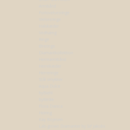
Armbånd
Forlovelsesringe
Vielsesringe
Halskæder
Vedhæng
Ringe
Øreringe
Diamantkollektion
Herrearmbånd
Herrekæder
Herreringe
Stål smykker
Aqua Dulce
byBiehl
byBirdie
Flora Danica
Heiring
Kay Bojesen
Lab-grown Diamanter by Sif Jakobs