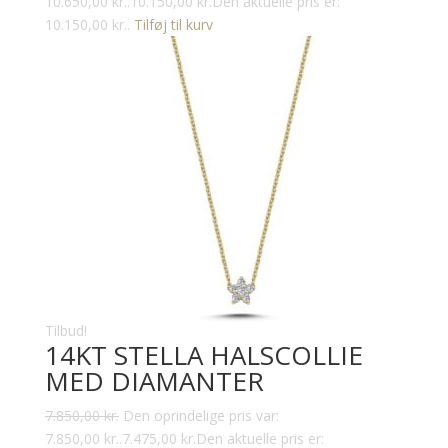
10.650,00 kr..
10.150,00
kr.
Den aktuelle pris er:
10.150,00 kr..
Tilføj til kurv
Tilbud!
14KT STELLA HALSCOLLIE
MED DIAMANTER
7.850,00
kr.
Den oprindelige pris var:
7.850,00 kr..
7.475,00
kr.
Den aktuelle pris er: