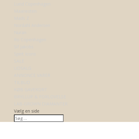
Lund Copenhagen
Maanesten
Mads Z
Nordahl Andersen
Nuran
Ro Copenhagen
Sif Jakobs
Spirit Icons
SALE
UDSALG
ANNONCE VARER
TILBUD
KØB GAVEKORT
BRYLLUP & FORLOVELSE
LAB-GROWN DIAMANTER
Vælg en side