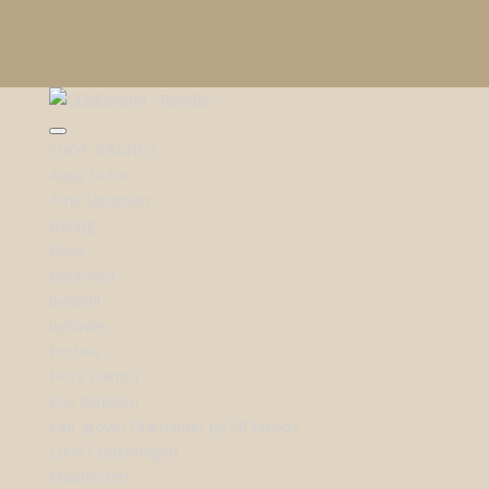
SHOP BRANDS
Aqua Dulce
Arne Jacobsen
Bering
Boss
Boyhood
byBiehl
byBirdie
Festina
Flora Danica
Kay Bojesen
Lab-grown Diamanter by Sif Jakobs
Lund Copenhagen
Maanesten