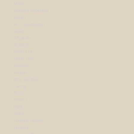
Mads Z
Nordahl Andersen
Nuran
Ro Copenhagen
Seiko
Sif Jakobs
StudioZ
Wolf1834
SHOP URE
Dameur
Herreur
Arne Jacobsen
Bering
Boss
Festina
Gant
Seiko
Tommy Hilfiger
Zeppelin