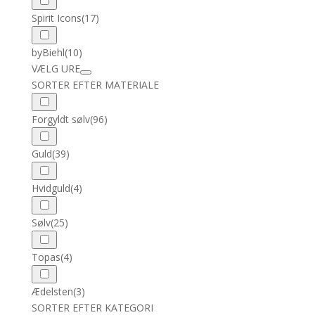
Spirit Icons
(17)
byBiehl
(10)
VÆLG URE
SORTER EFTER MATERIALE
Forgyldt sølv
(96)
Guld
(39)
Hvidguld
(4)
Sølv
(25)
Topas
(4)
Ædelsten
(3)
SORTER EFTER KATEGORI