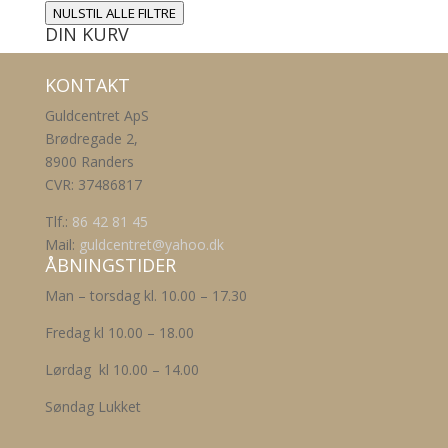
NULSTIL ALLE FILTRE
DIN KURV
KONTAKT
Guldcentret ApS
Brødregade 2,
8900 Randers
CVR: 37486817
Tlf.:
86 42 81 45
Mail:
guldcentret@yahoo.dk
ÅBNINGSTIDER
Man – torsdag kl. 10.00 – 17.30
Fredag kl 10.00 – 18.00
Lørdag kl 10.00 – 14.00
Søndag Lukket