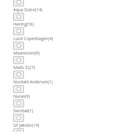
Aqua Dulce
(14)
Heiring
(16)
Lund Copenhagen
(4)
Maanesten
(9)
Mads Z
(27)
Nordahl Andersen
(1)
Nuran
(9)
Siersbøl
(1)
Sif Jakobs
(14)