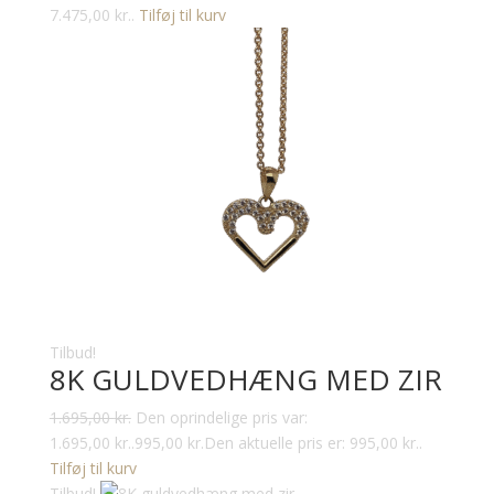
7.475,00 kr..
Tilføj til kurv
Tilbud!
8K GULDVEDHÆNG MED ZIR
1.695,00
kr.
Den oprindelige pris var:
1.695,00 kr..
995,00
kr.
Den aktuelle pris er: 995,00 kr..
Tilføj til kurv
Tilbud!