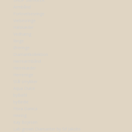
SHOP SMYKKER
Armbånd
Forlovelsesringe
Vielsesringe
Halskæder
Vedhæng
Ringe
Øreringe
Diamantkollektion
Herrearmbånd
Herrekæder
Herreringe
Stål smykker
Aqua Dulce
byBiehl
byBirdie
Flora Danica
Heiring
Kay Bojesen
Lab-grown Diamanter by Sif Jakobs