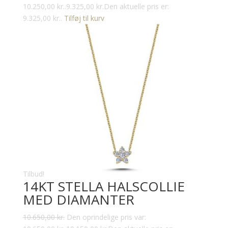
10.250,00 kr..
9.325,00
kr.
Den aktuelle pris er:
9.325,00 kr..
Tilføj til kurv
Tilbud!
14KT STELLA HALSCOLLIE
MED DIAMANTER
10.650,00
kr.
Den oprindelige pris var: