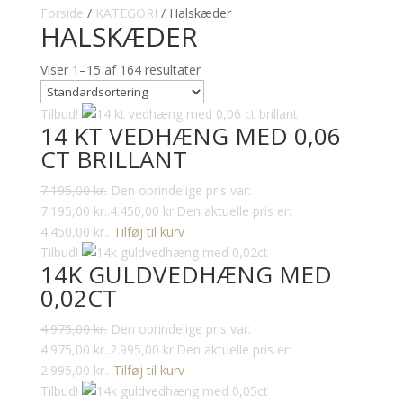
Forside
/
KATEGORI
/ Halskæder
HALSKÆDER
Viser 1–15 af 164 resultater
Tilbud!
14 KT VEDHÆNG MED 0,06
CT BRILLANT
7.195,00
kr.
Den oprindelige pris var:
7.195,00 kr..
4.450,00
kr.
Den aktuelle pris er:
4.450,00 kr..
Tilføj til kurv
Tilbud!
14K GULDVEDHÆNG MED
0,02CT
4.975,00
kr.
Den oprindelige pris var:
4.975,00 kr..
2.995,00
kr.
Den aktuelle pris er:
2.995,00 kr..
Tilføj til kurv
Tilbud!