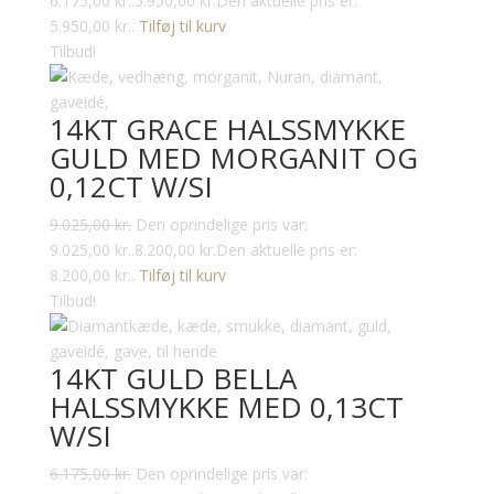
6.175,00 kr..
5.950,00
kr.
Den aktuelle pris er:
5.950,00 kr..
Tilføj til kurv
Tilbud!
14KT GRACE HALSSMYKKE
GULD MED MORGANIT OG
0,12CT W/SI
9.025,00
kr.
Den oprindelige pris var:
9.025,00 kr..
8.200,00
kr.
Den aktuelle pris er:
8.200,00 kr..
Tilføj til kurv
Tilbud!
14KT GULD BELLA
HALSSMYKKE MED 0,13CT
W/SI
6.175,00
kr.
Den oprindelige pris var: