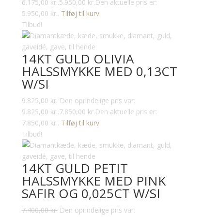
6.175,00 kr..
5.950,00
kr.
Den aktuelle pris er:
5.950,00 kr..
Tilføj til kurv
Tilbud!
14KT GULD OLIVIA
HALSSMYKKE MED 0,13CT
W/SI
9.825,00
kr.
Den oprindelige pris var:
9.825,00 kr..
7.850,00
kr.
Den aktuelle pris er:
7.850,00 kr..
Tilføj til kurv
Tilbud!
14KT GULD PETIT
HALSSMYKKE MED PINK
SAFIR OG 0,025CT W/SI
7.400,00
kr.
Den oprindelige pris var: