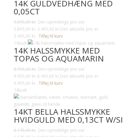
14K GULDVEDHÆNG MED
0,05CT
5.895,00
kr.
Den oprindelige pris var:
5.895,00 kr..
3.495,00
kr.
Den aktuelle pris er:
3.495,00 kr..
Tilføj til kurv
Tilbud!
14K HALSSMYKKE MED
TOPAS OG AQUAMARIN
8.995,00
kr.
Den oprindelige pris var:
8.995,00 kr..
6.495,00
kr.
Den aktuelle pris er:
6.495,00 kr..
Tilføj til kurv
Tilbud!
14KT BELLA HALSSMYKKE
HVIDGULD MED 0,13CT W/SI
6.175,00
kr.
Den oprindelige pris var: