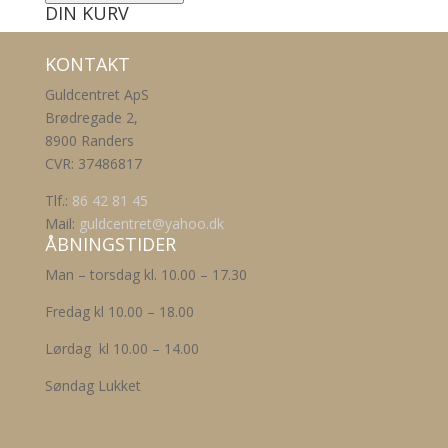
DIN KURV
KONTAKT
Guldcentret ApS
Brødregade 2,
8900 Randers
CVR: 37486817
Tlf.:
86 42 81 45
Mail:
guldcentret@yahoo.dk
ÅBNINGSTIDER
Man – torsdag kl. 10.00 – 17.30
Fredag kl 10.00 – 18.00
Lørdag kl 10.00 – 14.00
Søndag Lukket