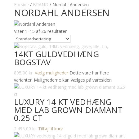
Forside
/
BRAND
/ Nordahl Andersen
NORDAHL ANDERSEN
Viser 1–15 af 26 resultater
14KT GULDVEDHÆNG
BOGSTAV
895,00
kr.
Vælg muligheder
Dette vare har flere
varianter. Mulighederne kan vælges på varesiden
LUXURY 14 KT VEDHÆNG
MED LAB GROWN DIAMANT
0.25 CT
2.495,00
kr.
Tilføj til kurv