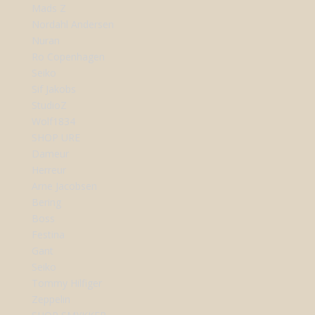
Mads Z
Nordahl Andersen
Nuran
Ro Copenhagen
Seiko
Sif Jakobs
StudioZ
Wolf1834
SHOP URE
Dameur
Herreur
Arne Jacobsen
Bering
Boss
Festina
Gant
Seiko
Tommy Hilfiger
Zeppelin