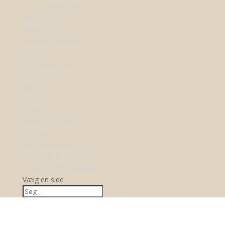
Lund Copenhagen
Maanesten
Mads Z
Nordahl Andersen
Nuran
Ro Copenhagen
Sif Jakobs
Spirit Icons
SALE
UDSALG
ANNONCE VARER
TILBUD
KØB GAVEKORT
BRYLLUP & FORLOVELSE
LAB-GROWN DIAMANTER
Vælg en side