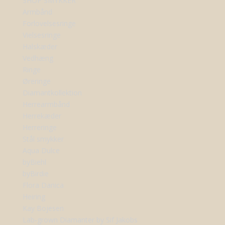
SHOP SMYKKER
Armbånd
Forlovelsesringe
Vielsesringe
Halskæder
Vedhæng
Ringe
Øreringe
Diamantkollektion
Herrearmbånd
Herrekæder
Herreringe
Stål smykker
Aqua Dulce
byBiehl
byBirdie
Flora Danica
Heiring
Kay Bojesen
Lab-grown Diamanter by Sif Jakobs