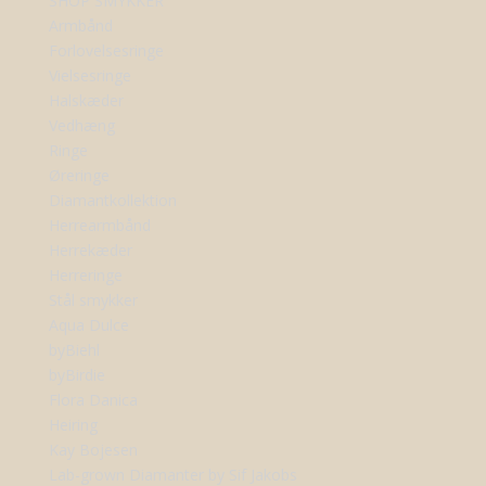
SHOP SMYKKER
Armbånd
Forlovelsesringe
Vielsesringe
Halskæder
Vedhæng
Ringe
Øreringe
Diamantkollektion
Herrearmbånd
Herrekæder
Herreringe
Stål smykker
Aqua Dulce
byBiehl
byBirdie
Flora Danica
Heiring
Kay Bojesen
Lab-grown Diamanter by Sif Jakobs