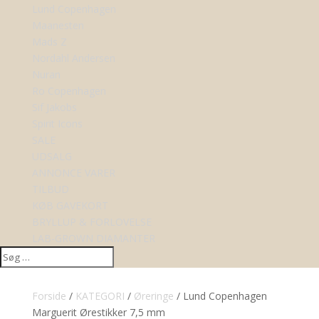
Lund Copenhagen
Maanesten
Mads Z
Nordahl Andersen
Nuran
Ro Copenhagen
Sif Jakobs
Spirit Icons
SALE
UDSALG
ANNONCE VARER
TILBUD
KØB GAVEKORT
BRYLLUP & FORLOVELSE
LAB-GROWN DIAMANTER
Forside
/
KATEGORI
/
Øreringe
/ Lund Copenhagen
Marguerit Ørestikker 7,5 mm