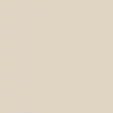
Mads Z
Nordahl Andersen
Nuran
Ro Copenhagen
Seiko
Sif Jakobs
StudioZ
Wolf1834
SHOP URE
Dameur
Herreur
Arne Jacobsen
Bering
Boss
Festina
Gant
Seiko
Tommy Hilfiger
Zeppelin