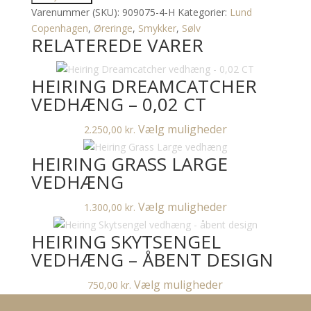
Marguerit
Varenummer (SKU):
909075-4-H
Kategorier:
Lund
Ørestikker
Copenhagen
,
Øreringe
,
Smykker
,
Sølv
RELATEREDE VARER
7,5
mm
antal
HEIRING DREAMCATCHER
VEDHÆNG – 0,02 CT
Dette
Vælg muligheder
2.250,00
kr.
vare
HEIRING GRASS LARGE
har
flere
VEDHÆNG
varianter.
Dette
Vælg muligheder
1.300,00
kr.
Mulighederne
vare
kan
HEIRING SKYTSENGEL
har
vælges
flere
VEDHÆNG – ÅBENT DESIGN
på
varianter.
varesiden
Dette
Vælg muligheder
750,00
kr.
Mulighederne
vare
kan