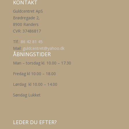
KONTAKT
har
vælges
flere
på
Guldcentret ApS
varianter.
varesiden
Brødregade 2,
Mulighederne
8900 Randers
kan
CVR: 37486817
vælges
på
Tlf.:
86 42 81 45
varesiden
Mail:
guldcentret@yahoo.dk
ÅBNINGSTIDER
Man – torsdag kl. 10.00 – 17.30
Fredag kl 10.00 – 18.00
Lørdag kl 10.00 – 14.00
Søndag Lukket
LEDER DU EFTER?