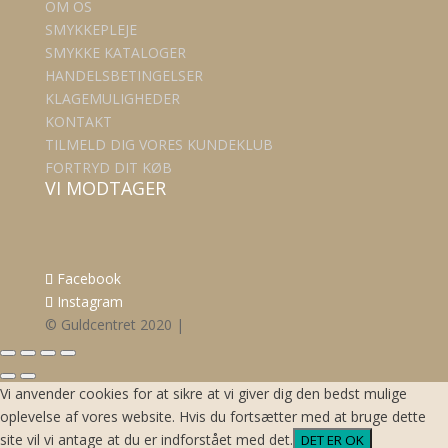
OM OS
SMYKKEPLEJE
SMYKKE KATALOGER
HANDELSBETINGELSER
KLAGEMULIGHEDER
KONTAKT
TILMELD DIG VORES KUNDEKLUB
FORTRYD DIT KØB
VI MODTAGER
Facebook
Instagram
© Guldcentret 2020 |
Vi anvender cookies for at sikre at vi giver dig den bedst mulige
oplevelse af vores website. Hvis du fortsætter med at bruge dette
site vil vi antage at du er indforstået med det.
DET ER OK