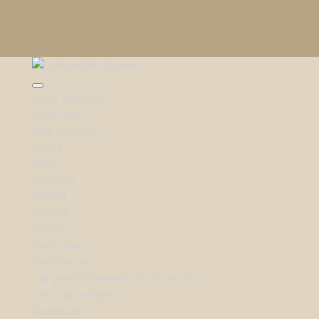
SHOP BRANDS
Aqua Dulce
Arne Jacobsen
Bering
Boss
Boyhood
byBiehl
byBirdie
Festina
Flora Danica
Kay Bojesen
Lab-grown Diamanter by Sif Jakobs
Lund Copenhagen
Maanesten