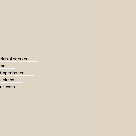
rdahl Andersen
ran
 Copenhagen
f Jakobs
rit Icons