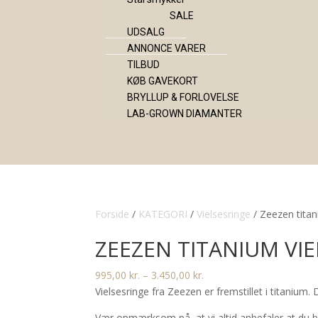
SALE
UDSALG
ANNONCE VARER
TILBUD
KØB GAVEKORT
BRYLLUP & FORLOVELSE
LAB-GROWN DIAMANTER
Forside
/
KATEGORI
/
Vielsesringe
/ Zeezen titan
ZEEZEN TITANIUM VI
Prisinterval:
995,00
kr.
–
3.450,00
kr.
995,00 kr.
Vielsesringe fra Zeezen er fremstillet i titanium
til
Vær opmærksom på, at vi altid anbefaler at du be