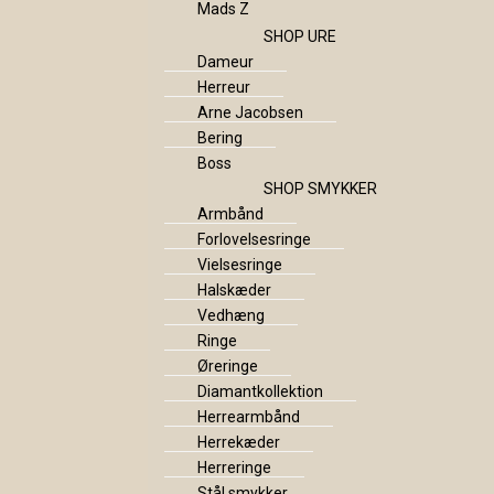
Mads Z
SHOP URE
Dameur
Herreur
Arne Jacobsen
Bering
Boss
SHOP SMYKKER
Armbånd
Forlovelsesringe
Vielsesringe
Halskæder
Vedhæng
Ringe
Øreringe
Diamantkollektion
Herrearmbånd
Herrekæder
Herreringe
Stål smykker