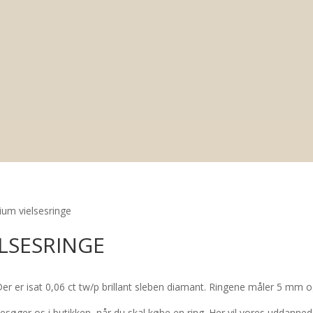
ium vielsesringe
ELSESRINGE
. Der er isat 0,06 ct tw/p brillant sleben diamant. Ringene måler 5 mm 
søger os i butikken, når du skal købe en ring. Her vil vores uddanned