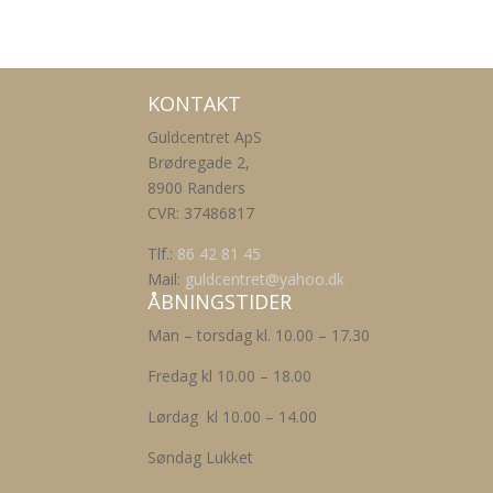
KONTAKT
Guldcentret ApS
Brødregade 2,
8900 Randers
CVR: 37486817
Tlf.:
86 42 81 45
Mail:
guldcentret@yahoo.dk
ÅBNINGSTIDER
Man – torsdag kl. 10.00 – 17.30
Fredag kl 10.00 – 18.00
Lørdag kl 10.00 – 14.00
Søndag Lukket