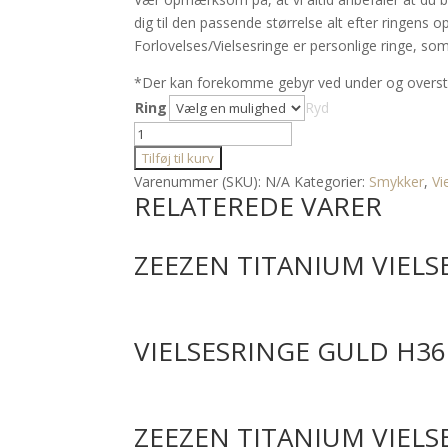
3.450,00 kr.
dig til den passende størrelse alt efter ringens o
Forlovelses/Vielsesringe er personlige ringe, som 
*Der kan forekomme gebyr ved under og overstø
Ring
Ryd
Zeezen
titanium
Tilføj til kurv
vielsesringe
Varenummer (SKU):
N/A
Kategorier:
Smykker
,
Vi
RELATEREDE VARER
antal
ZEEZEN TITANIUM VIELS
VIELSESRINGE GULD H36
ZEEZEN TITANIUM VIELS