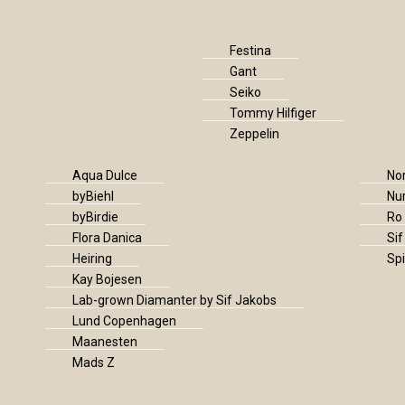
Festina
Gant
Seiko
Tommy Hilfiger
Zeppelin
Aqua Dulce
No
byBiehl
Nu
byBirdie
Ro
Flora Danica
Si
Heiring
Spi
Kay Bojesen
Lab-grown Diamanter by Sif Jakobs
Lund Copenhagen
Maanesten
Mads Z