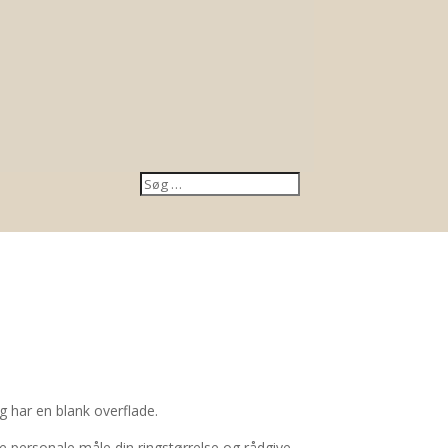
og har en blank overflade.
e personale måle din ringstørrelse og rådgive