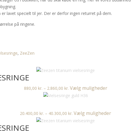
pbygning.
er lavet specielt til jer. Der er derfor ingen returret på dem.
rrelse på ringene.
elsesringe
,
ZeeZen
ESRINGE
Prisinterval:
Dette
Vælg muligheder
880,00
kr.
–
2.860,00
kr.
880,00 kr.
vare
til
har
2.860,00 kr.
flere
Prisinterval:
Dette
Vælg muligheder
20.400,00
kr.
–
40.300,00
kr.
varianter.
20.400,00 kr.
vare
Mulighedern
ESRINGE
til
har
kan