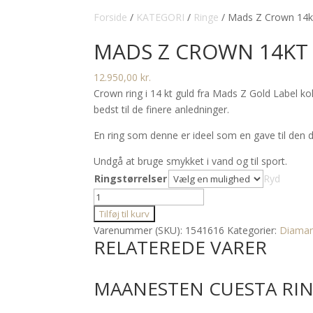
Forside
/
KATEGORI
/
Ringe
/ Mads Z Crown 14kt
MADS Z CROWN 14KT 
12.950,00
kr.
Crown ring i 14 kt guld fra Mads Z Gold Label kol
bedst til de finere anledninger.
En ring som denne er ideel som en gave til den du e
Undgå at bruge smykket i vand og til sport.
Ringstørrelser
Ryd
Mads
Z
Tilføj til kurv
Crown
Varenummer (SKU):
1541616
Kategorier:
Diaman
RELATEREDE VARER
14kt
guldring
med
MAANESTEN CUESTA RIN
diamant
0,16ct