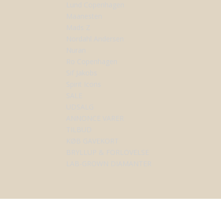
Lund Copenhagen
Maanesten
Mads Z
Nordahl Andersen
Nuran
Ro Copenhagen
Sif Jakobs
Spirit Icons
SALE
UDSALG
ANNONCE VARER
TILBUD
KØB GAVEKORT
BRYLLUP & FORLOVELSE
LAB-GROWN DIAMANTER