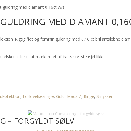
 guldring med diamant 0,16ct w/si
GULDRING MED DIAMANT 0,16C
lektion. Rigtig flot og feminin guldring med 0,16 ct brillantslebne di
lsker, eller til at markere et af livets største øjeblikke.
tkollektion
,
Forlovelsesringe
,
Guld
,
Mads Z
,
Ringe
,
Smykker
G – FORGYLDT SØLV
Dette