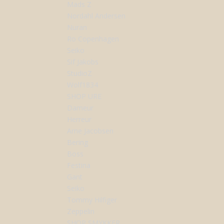
Mads Z
Nordahl Andersen
Nuran
Ro Copenhagen
Seiko
Sif Jakobs
StudioZ
Wolf1834
SHOP URE
Dameur
Herreur
Arne Jacobsen
Bering
Boss
Festina
Gant
Seiko
Tommy Hilfiger
Zeppelin
SHOP SMYKKER