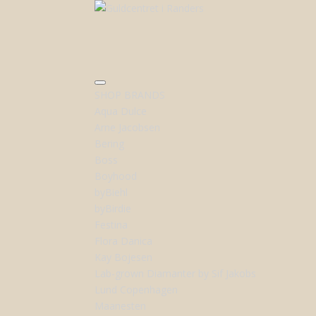
SHOP BRANDS
Aqua Dulce
Arne Jacobsen
Bering
Boss
Boyhood
byBiehl
byBirdie
Festina
Flora Danica
Kay Bojesen
Lab-grown Diamanter by Sif Jakobs
Lund Copenhagen
Maanesten