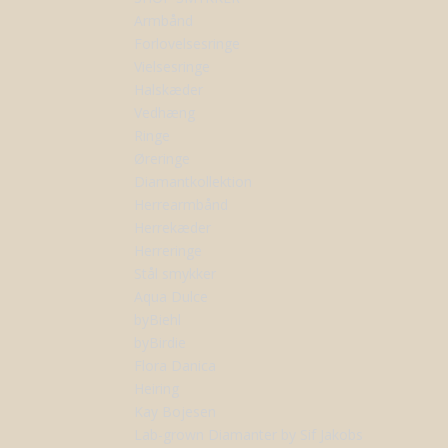
Armbånd
Forlovelsesringe
Vielsesringe
Halskæder
Vedhæng
Ringe
Øreringe
Diamantkollektion
Herrearmbånd
Herrekæder
Herreringe
Stål smykker
Aqua Dulce
byBiehl
byBirdie
Flora Danica
Heiring
Kay Bojesen
Lab-grown Diamanter by Sif Jakobs