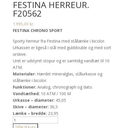
FESTINA HERREUR.
F20562
1.995,00
kr.
FESTINA CHRONO SPORT
Sporty herreur fra Festina med stållænke i bicolor.
Urkassen er ligeså i stål med gulddouble og med sort
urskive.
Uret er udstyret stopur og er samtidig vandtæt til 10
ATM.
Materialer:
Hærdet mineralglas, stålurkasse og
stållænke i bicolor.
Funktioner:
Analog, chronograph og dato.
Vandtæthed:
10 ATM / 100 M
Urkasse – diameter:
45,05
Skive – diameter:
36,5
Lænke – bredde:
23,95
Festina
herreur.
Tilføj til kurv