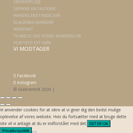
SMYKKEPLEJE
SMYKKE KATALOGER
HANDELSBETINGELSER
KLAGEMULIGHEDER
KONTAKT
TILMELD DIG VORES KUNDEKLUB
FORTRYD DIT KØB
VI MODTAGER
Facebook
Instagram
© Guldcentret 2020 |
Vi anvender cookies for at sikre at vi giver dig den bedst mulige
oplevelse af vores website. Hvis du fortsætter med at bruge dette
site vil vi antage at du er indforstået med det.
DET ER OK
Privatlivspolitik