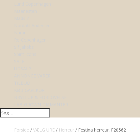
Lund Copenhagen
Maanesten
Mads Z
Nordahl Andersen
Nuran
Ro Copenhagen
Sif Jakobs
Spirit Icons
SALE
UDSALG
ANNONCE VARER
TILBUD
KØB GAVEKORT
BRYLLUP & FORLOVELSE
LAB-GROWN DIAMANTER
Forside
/
VÆLG URE
/
Herreur
/ Festina herreur. F20562