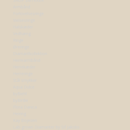
SHOP SMYKKER
Armbånd
Forlovelsesringe
Vielsesringe
Halskæder
Vedhæng
Ringe
Øreringe
Diamantkollektion
Herrearmbånd
Herrekæder
Herreringe
Stål smykker
Aqua Dulce
byBiehl
byBirdie
Flora Danica
Heiring
Kay Bojesen
Lab-grown Diamanter by Sif Jakobs