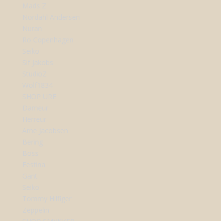
Mads Z
Nordahl Andersen
Nuran
Ro Copenhagen
Seiko
Sif Jakobs
StudioZ
Wolf1834
SHOP URE
Dameur
Herreur
Arne Jacobsen
Bering
Boss
Festina
Gant
Seiko
Tommy Hilfiger
Zeppelin