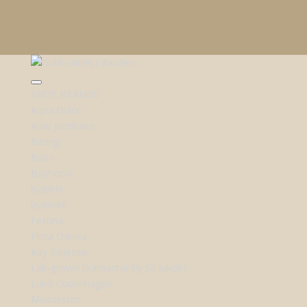
SHOP BRANDS
Aqua Dulce
Arne Jacobsen
Bering
Boss
Boyhood
byBiehl
byBirdie
Festina
Flora Danica
Kay Bojesen
Lab-grown Diamanter by Sif Jakobs
Lund Copenhagen
Maanesten