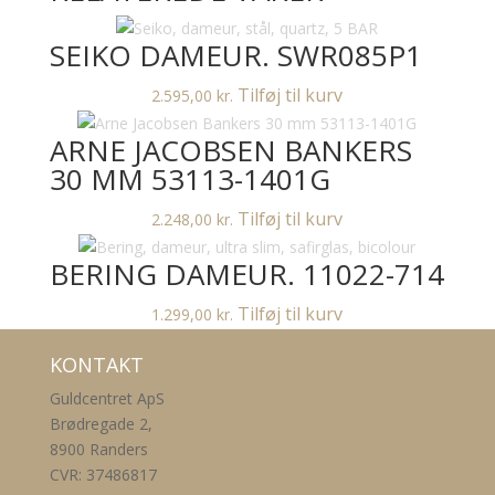
53100-
1408
SEIKO DAMEUR. SWR085P1
antal
Tilføj til kurv
2.595,00
kr.
ARNE JACOBSEN BANKERS
30 MM 53113-1401G
Tilføj til kurv
2.248,00
kr.
BERING DAMEUR. 11022-714
Tilføj til kurv
1.299,00
kr.
KONTAKT
Guldcentret ApS
Brødregade 2,
8900 Randers
CVR: 37486817