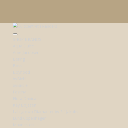
SHOP BRANDS
Aqua Dulce
Arne Jacobsen
Bering
Boss
Boyhood
byBiehl
byBirdie
Festina
Flora Danica
Kay Bojesen
Lab-grown Diamanter by Sif Jakobs
Lund Copenhagen
Maanesten