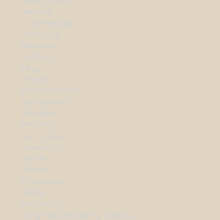
SHOP SMYKKER
Armbånd
Forlovelsesringe
Vielsesringe
Halskæder
Vedhæng
Ringe
Øreringe
Diamantkollektion
Herrearmbånd
Herrekæder
Herreringe
Stål smykker
Aqua Dulce
byBiehl
byBirdie
Flora Danica
Heiring
Kay Bojesen
Lab-grown Diamanter by Sif Jakobs