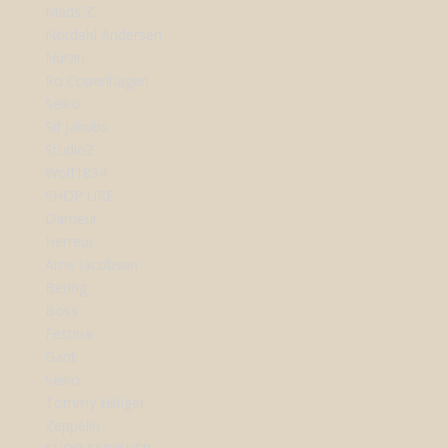
Mads Z
Nordahl Andersen
Nuran
Ro Copenhagen
Seiko
Sif Jakobs
StudioZ
Wolf1834
SHOP URE
Dameur
Herreur
Arne Jacobsen
Bering
Boss
Festina
Gant
Seiko
Tommy Hilfiger
Zeppelin