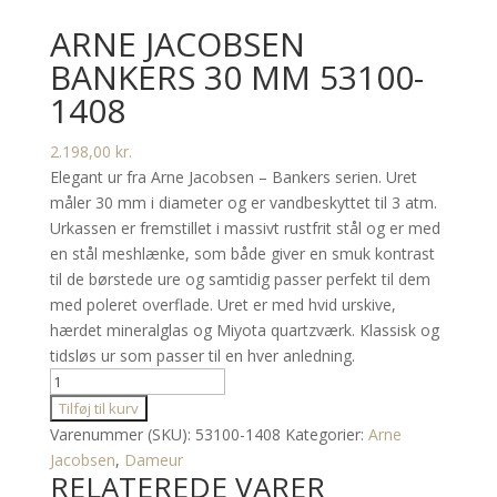
ARNE JACOBSEN
BANKERS 30 MM 53100-
1408
2.198,00
kr.
Elegant ur fra Arne Jacobsen – Bankers serien. Uret
måler 30 mm i diameter og er vandbeskyttet til 3 atm.
Urkassen er fremstillet i massivt rustfrit stål og er med
en stål meshlænke, som både giver en smuk kontrast
til de børstede ure og samtidig passer perfekt til dem
med poleret overflade. Uret er med hvid urskive,
hærdet mineralglas og Miyota quartzværk. Klassisk og
tidsløs ur som passer til en hver anledning.
Arne
Jacobsen
Tilføj til kurv
Bankers
Varenummer (SKU):
53100-1408
Kategorier:
Arne
30
Jacobsen
,
Dameur
RELATEREDE VARER
mm