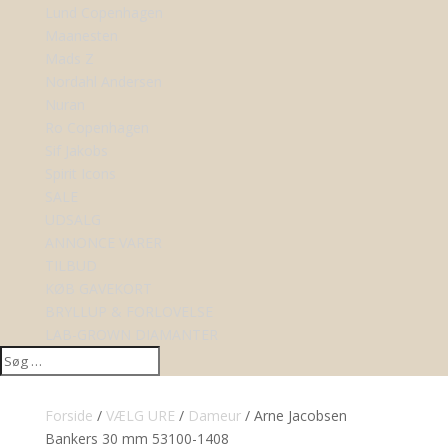
Lund Copenhagen
Maanesten
Mads Z
Nordahl Andersen
Nuran
Ro Copenhagen
Sif Jakobs
Spirit Icons
SALE
UDSALG
ANNONCE VARER
TILBUD
KØB GAVEKORT
BRYLLUP & FORLOVELSE
LAB-GROWN DIAMANTER
Forside
/
VÆLG URE
/
Dameur
/ Arne Jacobsen
Bankers 30 mm 53100-1408