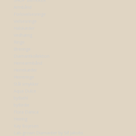
SHOP SMYKKER
Armbånd
Forlovelsesringe
Vielsesringe
Halskæder
Vedhæng
Ringe
Øreringe
Diamantkollektion
Herrearmbånd
Herrekæder
Herreringe
Stål smykker
Aqua Dulce
byBiehl
byBirdie
Flora Danica
Heiring
Kay Bojesen
Lab-grown Diamanter by Sif Jakobs