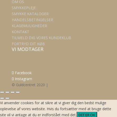
OM OS
SMYKKEPLEJE
SMYKKE KATALOGER
HANDELSBETINGELSER
KLAGEMULIGHEDER
KONTAKT
TILMELD DIG VORES KUNDEKLUB
FORTRYD DIT KØB
VI MODTAGER
Facebook
Instagram
© Guldcentret 2020 |
Vi anvender cookies for at sikre at vi giver dig den bedst mulige
oplevelse af vores website. Hvis du fortsætter med at bruge dette
site vil vi antage at du er indforstået med det.
DET ER OK