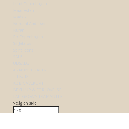
Lund Copenhagen
Maanesten
Mads Z
Nordahl Andersen
Nuran
Ro Copenhagen
Sif Jakobs
Spirit Icons
SALE
UDSALG
ANNONCE VARER
TILBUD
KØB GAVEKORT
BRYLLUP & FORLOVELSE
LAB-GROWN DIAMANTER
Vælg en side