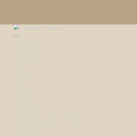
SHOP BRANDS
Aqua Dulce
Arne Jacobsen
Bering
Boss
Boyhood
byBiehl
byBirdie
Festina
Flora Danica
Kay Bojesen
Lab-grown Diamanter by Sif Jakobs
Lund Copenhagen
Maanesten