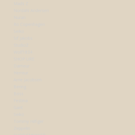
Mads Z
Nordahl Andersen
Nuran
Ro Copenhagen
Seiko
Sif Jakobs
StudioZ
Wolf1834
SHOP URE
Dameur
Herreur
Arne Jacobsen
Bering
Boss
Festina
Gant
Seiko
Tommy Hilfiger
Zeppelin