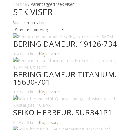
Forside
/ Varer tagged “sek viser”
SEK VISER
Viser 5 resultater
BERING DAMEUR. 19126-734
1.499,00
kr.
Tilføj til kurv
BERING DAMEUR TITANIUM.
15630-701
1.599,00
kr.
Tilføj til kurv
SEIKO HERREUR. SUR341P1
2.095,00
kr.
Tilføj til kurv