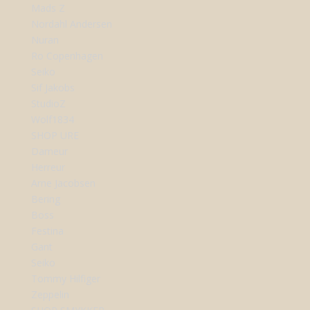
Mads Z
Nordahl Andersen
Nuran
Ro Copenhagen
Seiko
Sif Jakobs
StudioZ
Wolf1834
SHOP URE
Dameur
Herreur
Arne Jacobsen
Bering
Boss
Festina
Gant
Seiko
Tommy Hilfiger
Zeppelin