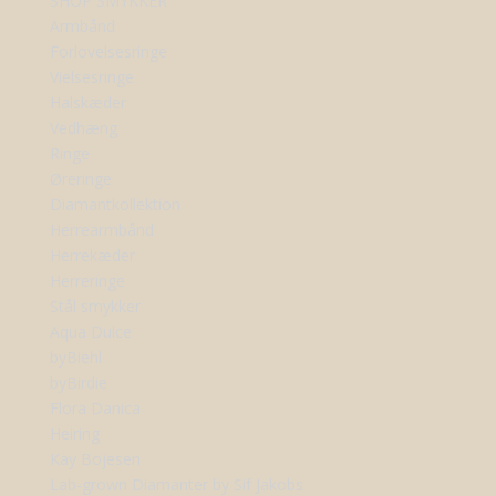
SHOP SMYKKER
Armbånd
Forlovelsesringe
Vielsesringe
Halskæder
Vedhæng
Ringe
Øreringe
Diamantkollektion
Herrearmbånd
Herrekæder
Herreringe
Stål smykker
Aqua Dulce
byBiehl
byBirdie
Flora Danica
Heiring
Kay Bojesen
Lab-grown Diamanter by Sif Jakobs