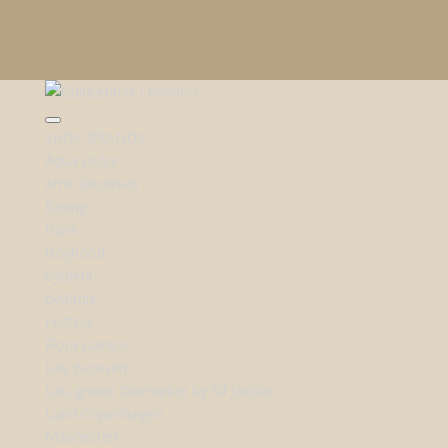
SHOP BRANDS
Aqua Dulce
Arne Jacobsen
Bering
Boss
Boyhood
byBiehl
byBirdie
Festina
Flora Danica
Kay Bojesen
Lab-grown Diamanter by Sif Jakobs
Lund Copenhagen
Maanesten