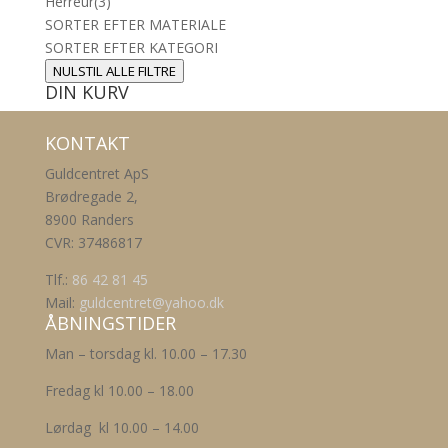
Herreur
(3)
SORTER EFTER MATERIALE
SORTER EFTER KATEGORI
NULSTIL ALLE FILTRE
DIN KURV
KONTAKT
Guldcentret ApS
Brødregade 2,
8900 Randers
CVR: 37486817
Tlf.:
86 42 81 45
Mail:
guldcentret@yahoo.dk
ÅBNINGSTIDER
Man – torsdag kl. 10.00 – 17.30
Fredag kl 10.00 – 18.00
Lørdag kl 10.00 – 14.00