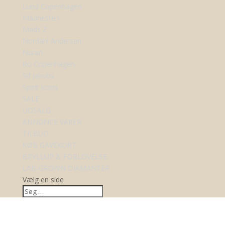
Lund Copenhagen
Maanesten
Mads Z
Nordahl Andersen
Nuran
Ro Copenhagen
Sif Jakobs
Spirit Icons
SALE
UDSALG
ANNONCE VARER
TILBUD
KØB GAVEKORT
BRYLLUP & FORLOVELSE
LAB-GROWN DIAMANTER
Vælg en side