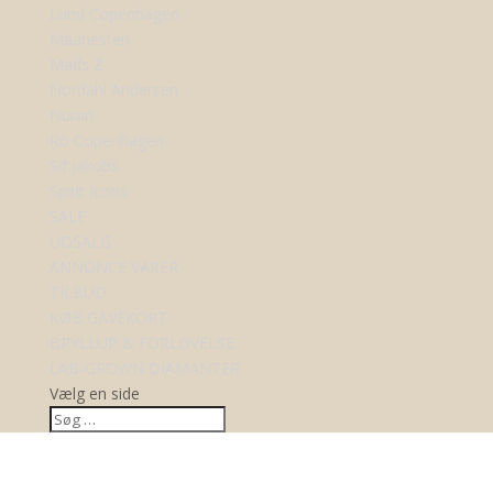
Lund Copenhagen
Maanesten
Mads Z
Nordahl Andersen
Nuran
Ro Copenhagen
Sif Jakobs
Spirit Icons
SALE
UDSALG
ANNONCE VARER
TILBUD
KØB GAVEKORT
BRYLLUP & FORLOVELSE
LAB-GROWN DIAMANTER
Vælg en side