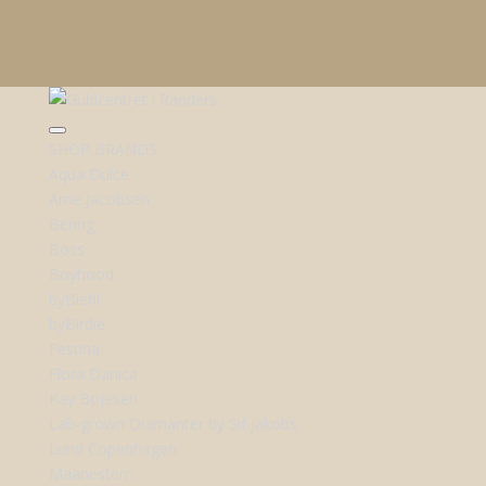
SHOP BRANDS
Aqua Dulce
Arne Jacobsen
Bering
Boss
Boyhood
byBiehl
byBirdie
Festina
Flora Danica
Kay Bojesen
Lab-grown Diamanter by Sif Jakobs
Lund Copenhagen
Maanesten