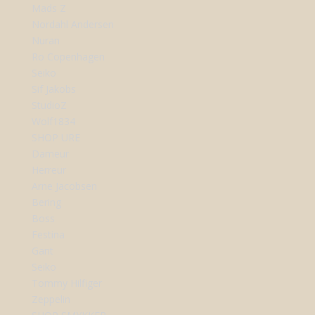
Mads Z
Nordahl Andersen
Nuran
Ro Copenhagen
Seiko
Sif Jakobs
StudioZ
Wolf1834
SHOP URE
Dameur
Herreur
Arne Jacobsen
Bering
Boss
Festina
Gant
Seiko
Tommy Hilfiger
Zeppelin