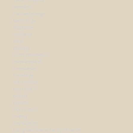
SHOP SMYKKER
Armbånd
Forlovelsesringe
Vielsesringe
Halskæder
Vedhæng
Ringe
Øreringe
Diamantkollektion
Herrearmbånd
Herrekæder
Herreringe
Stål smykker
Aqua Dulce
byBiehl
byBirdie
Flora Danica
Heiring
Kay Bojesen
Lab-grown Diamanter by Sif Jakobs