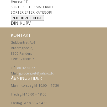
Herreur
(41)
SORTER EFTER MATERIALE
SORTER EFTER KATEGORI
NULSTIL ALLE FILTRE
DIN KURV
KONTAKT
Guldcentret ApS
Brødregade 2,
8900 Randers
CVR: 37486817
Tlf.:
86 42 81 45
Mail:
guldcentret@yahoo.dk
ÅBNINGSTIDER
Man – torsdag kl. 10.00 – 17.30
Fredag kl 10.00 – 18.00
Lørdag kl 10.00 – 14.00